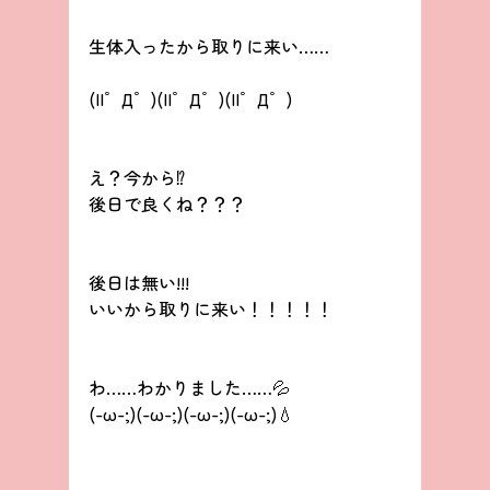
生体入ったから取りに来い……
(||゜Д゜)(||゜Д゜)(||゜Д゜)
え？今から⁉️
後日で良くね？？？
後日は無い!!!
いいから取りに来い！！！！！
わ……わかりました……💦
(-ω-;)(-ω-;)(-ω-;)(-ω-;)💧