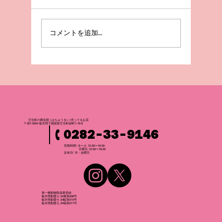
急成長😲！
コメントを追加…
壬生町の爬虫
類
（はちゅうるい
）
売ってるお店
〒321-0204 栃木県下都賀郡壬生町緑町1-16-6
0282-33-9146
営業時間/ 水〜土 12:30〜19:30
日曜日 12:00〜19:00
​定休日/ 木・金曜日
第一種動物取扱業登録
栃木県動愛セ 24展第006号
栃木県動愛セ 24販第015号
栃木県動愛セ 24保第011号