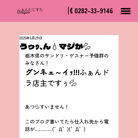
0282-33-9146
​ふぁんたじすた
Dragon
2025年5月29日
うゥｩ、ん💧マジか💦
栃木県のサンドリ・ゲスナー予備群の
みなさん！
グンネェ～イｯ!!!
ふぁんド
ラ店主ですぅ💦
あつ💦すいません！
このブログ書いてたら仕入れ先から電
話が…………(゜Д゜)(゜Д゜)