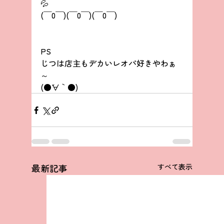
💦
(￣0￣)(￣0￣)(￣0￣)
PS
じつは店主もデカいレオパ好きやわぁ
～
(●´∀｀●)
最新記事
すべて表示