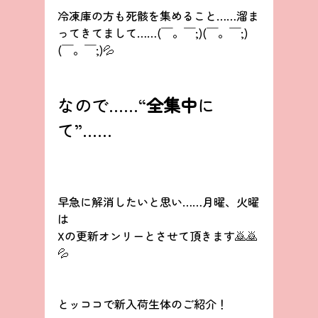
冷凍庫の方も死骸を集めること……溜ま
ってきてまして……(￣。￣;)(￣。￣;)
(￣。￣;)💦
なので……“
全集中
に
て”……
早急に解消したいと思い……月曜、火曜
は
Xの更新オンリーとさせて頂きます🙇🙇
💦
とッココで新入荷生体のご紹介！