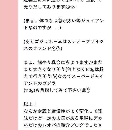
売りだしております😅💦
(まぁ、体つきは首が太い等ジャイアン
トなのですが……)
(あとゴジラネームはスティーブサイク
スのブランド名💦)
まぁ、餌やり具合にもよりますがまだ
まだ大きくなりそう(何となく100gは超
えて行きそう💦)なのでスーパージャイ
アントのゴジラ
(110g)も目指してみて下さい😃✋
以上！
なんか定義と遺伝性がよく変化して曖
昧だけど一定の人気がある単純にデカ
いだけのレオパの紹介ブログでしたぁ