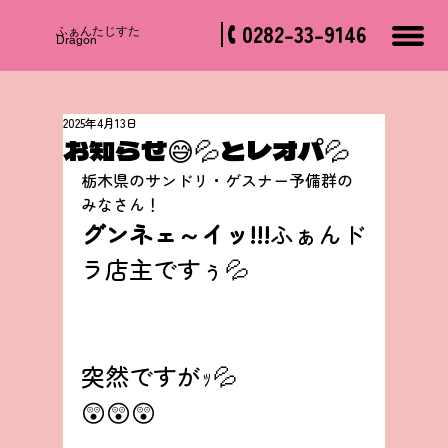
0282-33-9146
​ふぁんたじすた
Dragon
2025年4月13日
お知らせ😅💦とレオパ💦
栃木県のサンドリ・ゲスナー予備群の
みなさん！
グンネェ～イッ!!!
ふぁんド
ラ店主ですぅ💦
突然ですがｯ💦
😲😲😲