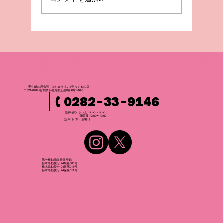
壬生町の爬虫
類
（はちゅうるい
）
売ってるお店
〒321-0204 栃木県下都賀郡壬生町緑町1-16-6
0282-33-9146
営業時間/ 水〜土 12:30〜19:30
日曜日 12:00〜19:00
​定休日/ 木・金曜日
第一種動物取扱業登録
栃木県動愛セ 24展第006号
栃木県動愛セ 24販第015号
栃木県動愛セ 24保第011号