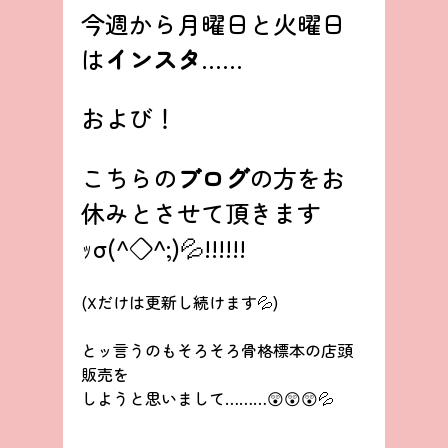
今週から月曜日と火曜日
は
インスタ
……
および！
こちらの
ブログ
の方をお
休みとさせて頂きます
ｯσ(^◇^;)💦!!!!!!
(Xだけは更新し続けます💦)
とッ言うのもそろそろ骨格標本の店頭
販売を
しようと思いまして………😲😲😲💦