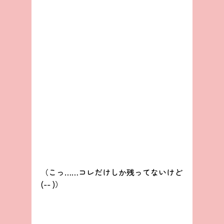
（こっ……コレだけしか残ってないけど
(-- )）