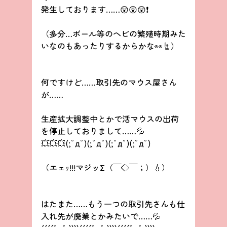
発生しております……😲😲😲❗
（多分…ボール等のヘビの繁殖時期みた
いなのもあったりするからかな👀☝）
何ですけど……取引先のマウス屋さん
が……
生産拡大調整中とかで活マウスの出荷
を停止しておりまして……💦
💥💥💥(;ﾟдﾟ)(;ﾟдﾟ)(;ﾟдﾟ)(;ﾟдﾟ)
（エェｯ!!!マジッΣ（￣◇￣；）💧）
はたまた……もう一つの取引先さんも仕
入れ先が廃業とかみたいで……💦