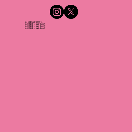
第一種動物取扱業登録
栃木県動愛セ 24展第006号
栃木県動愛セ 24販第015号
栃木県動愛セ 24保第011号