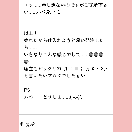
モッ……申し訳ないのですがご了承下さ
い……🙇🙇🙇🙇💦
以上！
売れたから仕入れようと思い発注した
ら……
いきなりこんな感じでして……😨😨😨
😨
店主もビックリΣ(ﾟДﾟ；≡；ﾟдﾟ)💥💥💥
と言いたいブログでしたぁ💦
PS
ｳﾝﾝﾝｰｰｰｰどうしよ……( -.-)💦