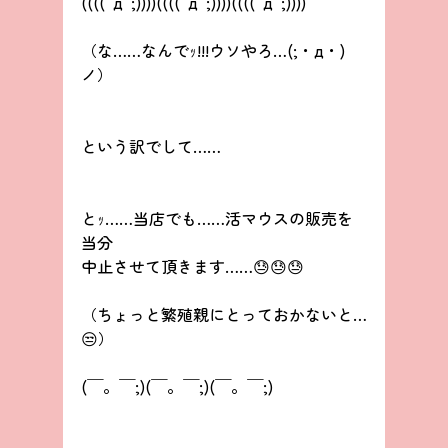
((((ﾟдﾟ;))))((((ﾟдﾟ;))))((((ﾟдﾟ;))))
（な……なんでｯ!!!ウソやろ…(;・д・)
ノ）
という訳でして……
とｯ……当店でも……活マウスの販売を
当分
中止させて頂きます……😓😓😓
（ちょっと繁殖親にとっておかないと…
😒）
(￣。￣;)(￣。￣;)(￣。￣;)