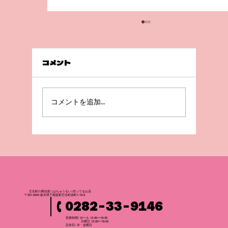
コメント
急成長😲！
コメントを追加…
壬生町の爬虫
類
（はちゅうるい
）
売ってるお店
〒321-0204 栃木県下都賀郡壬生町緑町1-16-6
0282-33-9146
営業時間/ 水〜土 12:30〜19:30
日曜日 12:00〜19:00
​定休日/ 木・金曜日