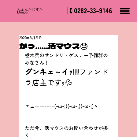
0282-33-9146
​ふぁんたじすた
Dragon
2025年8月21日
かっ……活マウス😓
栃木県のサンドリ・ゲスナー予備群の
みなさん！
グンネェ～イｯ!!!
ファンド
ラ店主ですｩ💦
エェｰｰｰｰｰｰｰｰ(-ω-;)(-ω-;)(-ω-;)💧
ただ今、活マウスのお問い合わせが多
く