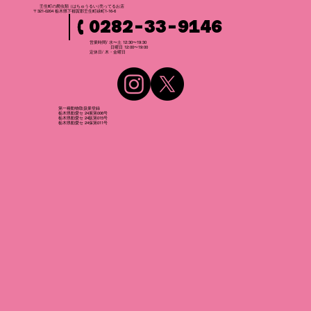
壬生町の爬虫
類
（はちゅうるい
）
売ってるお店
〒321-0204 栃木県下都賀郡壬生町緑町1-16-6
0282-33-9146
営業時間/ 水〜土 12:30〜19:30
日曜日 12:00〜19:00
​定休日/ 木・金曜日
第一種動物取扱業登録
栃木県動愛セ 24展第006号
栃木県動愛セ 24販第015号
栃木県動愛セ 24保第011号