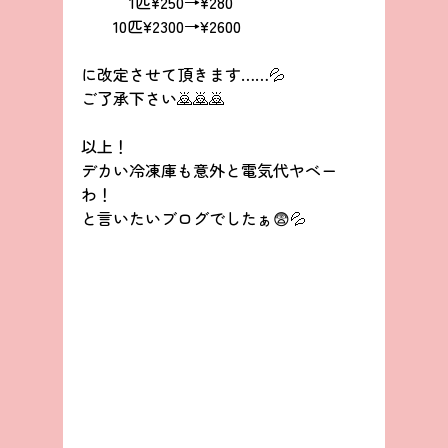
　　　1匹¥250→¥280
　　10匹¥2300→¥2600
に改定させて頂きます……💦
ご了承下さい🙇🙇🙇
以上！
デカい冷凍庫も意外と電気代ヤベー
わ！
と言いたいブログでしたぁ😨💦