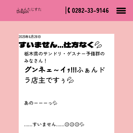
0282-33-9146
​ふぁんたじすた
Dragon
2025年6月28日
すいません…仕方なく💦
栃木県のサンドリ・ゲスナー予備群の
みなさん！
グンネェ～イｯ!!!
ふぁんド
ラ店主ですぅ💦
あのーーーっ💦
……すいません……😥😥😥💦