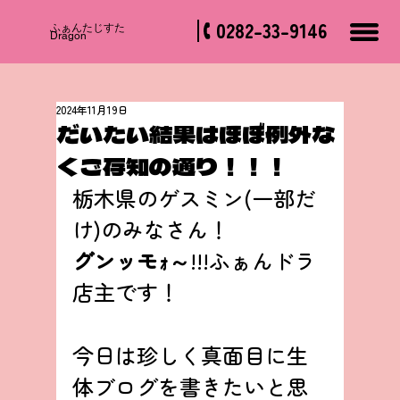
0282-33-9146
​ふぁんたじすた
Dragon
2024年11月19日
だいたい結果はほぼ例外な
くご存知の通り！！！
栃木県のゲスミン(一部だ
け)のみなさん！
グンッモｫ～
!!!ふぁんドラ
店主です！
今日は珍しく真面目に生
体ブログを書きたいと思