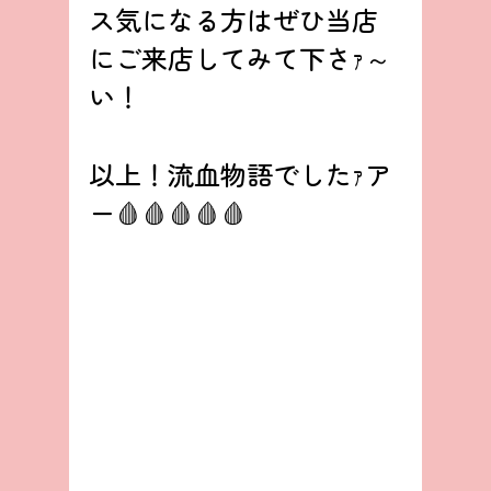
ス気になる方はぜひ当店
にご来店してみて下さｧ～
い！
以上！流血物語でしたｧア
ー🩸🩸🩸🩸🩸