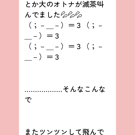
とか大のオトナが滅茶叫
んでました💦💦💦
（；－＿－）＝３（；－
＿－）＝３
（；－＿－）＝３（；－
＿－）＝３
………………そんなこんな
で
またツンツンして飛んで