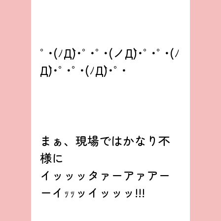
°･(ﾉД`)･°･°･(ノД`)･°･°･(ﾉ
Д`)･°･°･(ﾉД`)･°･
まぁ、現場ではかなり不
様に
イッッッタァーアァアー
ーイｯｯッイッッッ!!!