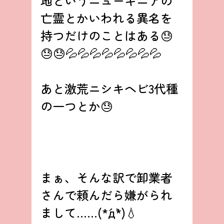
地というニューギニアの
亡霊とかいわれる異名を
持つだけのことはある😓
😓😓💦💦💦💦💦💦💦💦
あと激荒ニシキヘビ3代種
の一つとか😓
まぁ、そんな訳で卸業者
さんで頼んだら嫌がられ
まして……(*´д`*)💧