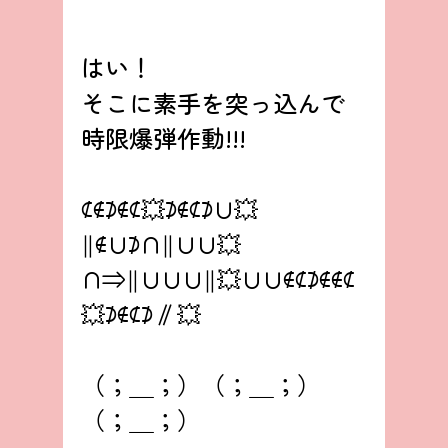
はい！
そこに素手を突っ込んで
時限爆弾作動!!!
⊄∉⊅∉⊄💥⊅∉⊄⊅∪💥
∥∉∪⊅∩∥∪∪💥
∩⇒∥∪∪∪∥💥∪∪∉⊄⊅∉∉⊄
💥⊅∉⊄⊅∥💥
（；＿；）（；＿；）
（；＿；）