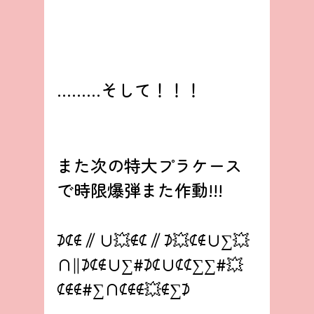
………そして！！！
また次の特大プラケース
で時限爆弾また作動!!!
⊅⊄∉∥∪💥∉⊄∥⊅💥⊄∉∪∑💥
∩∥⊅⊄∉∪∑#⊅⊄∪⊄⊄∑∑#💥
⊄∉∉#∑∩⊄∉∉💥∉∑⊅