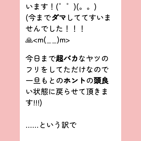
います！(゜゜)(。。)
(今まで
ダマ
しててすいま
せんでした！！！
🙏<m(__)m>
今日まで
超バカ
なヤツの
フリをしてただけなので
一旦もとの
ホント
の
頭良
い状態に戻らせて頂きま
す!!!)
……という訳で