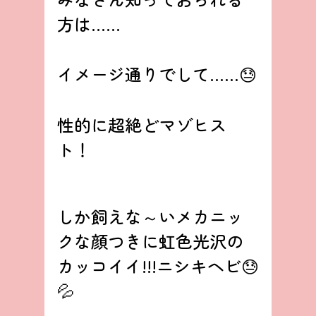
方は……
イメージ通りでして……😓
性的に超絶どマゾヒス
ト！
しか飼えな～いメカニッ
クな顔つきに虹色光沢の
カッコイイ!!!ニシキヘビ😓
💦