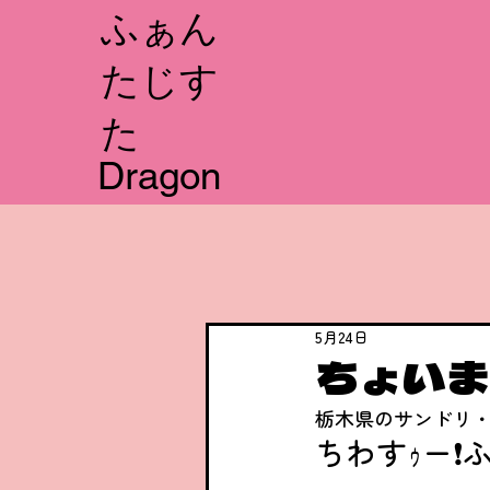
​ふぁん
たじす
た
Dragon
5月24日
ちょいま
栃木県のサンドリ・
ちわすｩー❗