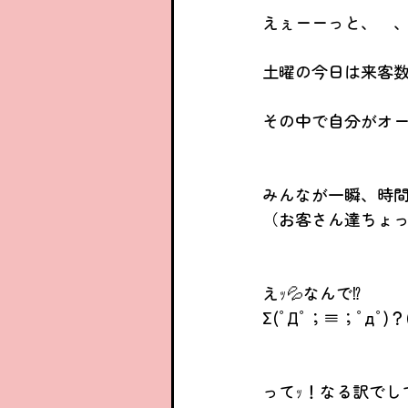
えぇーーっと、　
土曜の今日は来客数
その中で自分がオ
みんなが一瞬、時
（お客さん達ちょっ
えｯ💦なんで⁉️
Σ(ﾟДﾟ；≡；ﾟдﾟ)？(
ってｯ！なる訳でし