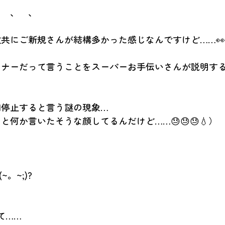
、　、　、
共にご新規さんが結構多かった感じなんですけど……👀
ーナーだって言うことをスーパーお手伝いさんが説明す
間停止すると言う謎の現象…
と何か言いたそうな顔してるんだけど……😓😓😓💧）
~。~;)?
て……