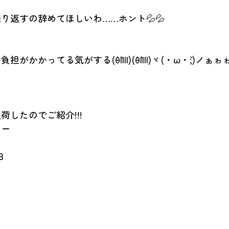
り返すの辞めてほしいわ……ホント💦💦
)
かってる気がする(´θ`llll)(´θ`llll)ヾ(・ω・`;)ノぁゎ
荷したのでご紹介!!!
コー
B