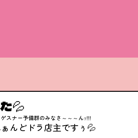
た💦
ゲスナー予備群のみなさ～～～んｯ!!!
ふぁんどドラ店主ですぅ💦