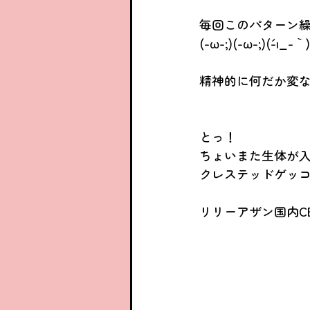
毎回このパターン繰
(-ω-;)(-ω-;)(´-ι_-｀
精神的に何だか変な負担がか
とっ！
ちょいまた生体が入
クレステッドゲッ
リリーアザン国内C