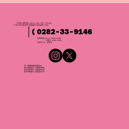
壬生町の爬虫
類
（はちゅうるい
）
売ってるお店
〒321-0204 栃木県下都賀郡壬生町緑町1-16-6
0282-33-9146
営業時間/ 水〜土 12:30〜19:30
日曜日 12:00〜19:00
​定休日/ 木・金曜日
第一種動物取扱業登録
栃木県動愛セ 24展第006号
栃木県動愛セ 24販第015号
栃木県動愛セ 24保第011号