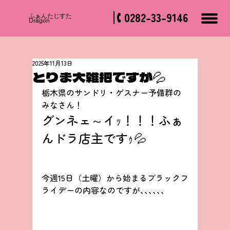
0282-33-9146
​ふぁんたじすた
Dragon
2025年11月13日
とりま大雑把ですが💦
栃木県のサンドリ・ゲスナー予備群の
みなさん！
グンネェ～イｯ！！！ふぁ
んドラ店主ですｩ💦
今週15日（土曜）から始まるブラックフ
ライデーの内容なのですが､､､､､､