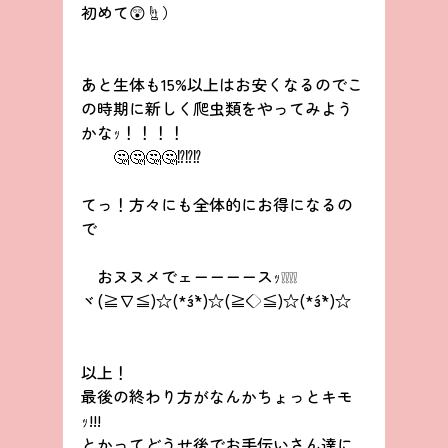
初めて😲☝）
あと生体も15%以上はお安くなるのでこ
の時期に新しく爬虫類をやってみよう
かなｯ！！！！
　　🤔🤔🤔🤔⁉️⁉️⁉️
てっ！方々にも全体的にお得になるの
で
　おヌヌメでェーーーースｯ❕❕❕❕
ヾ(≧∇≦)☆(*´з`*)☆(≧◇≦)☆(*´з`*)☆
以上！
最後の終わり方がなんかちょっとキモ
ｯ!!!
とかってどうせ後でお手伝いさん達に