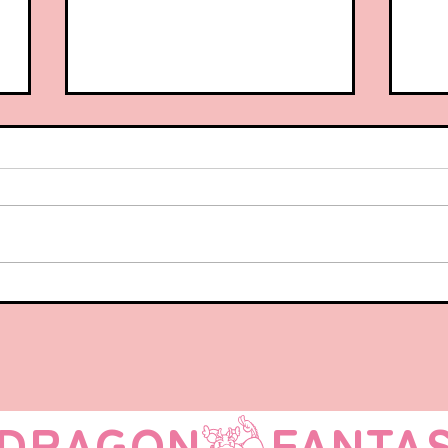
続
前回の続き💦