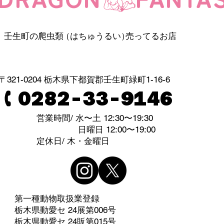
壬生町の爬虫
類
（はちゅうるい
）
売ってるお店
〒321-0204 栃木県下都賀郡壬生町緑町1-16-6
0282-33-9146
営業時間/ 水〜土 12:30〜19:30
日曜日 12:00〜19:00
​定休日/ 木・金曜日
第一種動物取扱業登録
栃木県動愛セ 24展第006号
栃木県動愛セ 24販第015号