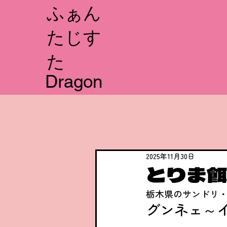
​ふぁん
たじす
た
Dragon
2025年11月30日
とりま餌
栃木県のサンドリ
グンネェ～イ