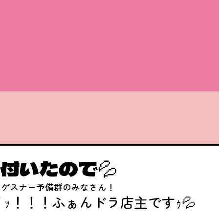
付いたので💦
・ゲスナー予備群のみなさん！
ｯ！！！ふぁんドラ店主ですｩ💦