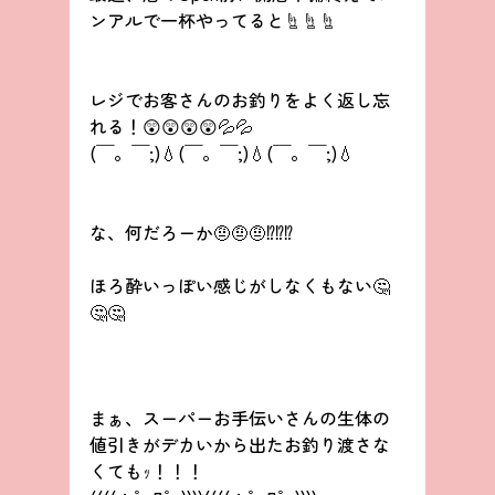
ンアルで一杯やってると☝☝☝
レジでお客さんのお釣りをよく返し忘
れる！😲😲😲😲💦💦
(￣。￣;)💧(￣。￣;)💧(￣。￣;)💧
な、何だろーか🤨🤨🤨⁉️⁉️⁉️
ほろ酔いっぽい感じがしなくもない🤔
🤔🤔
まぁ、スーパーお手伝いさんの生体の
値引きがデカいから出たお釣り渡さな
くてもｯ！！！