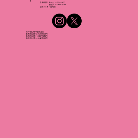
営業時間/ 水〜土 12:30〜19:30
日曜日 12:00〜19:00
​定休日/ 木・金曜日
第一種動物取扱業登録
栃木県動愛セ 24展第006号
栃木県動愛セ 24販第015号
栃木県動愛セ 24保第011号