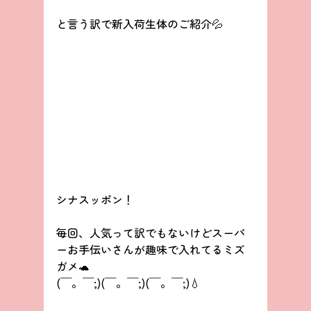
と言う訳で新入荷生体のご紹介💦
シナスッポン！
毎回、人気って訳でもないけどスーパ
ーお手伝いさんが趣味で入れてるミズ
ガメ🐢
(￣。￣;)(￣。￣;)(￣。￣;)💧