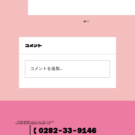
コメント
急成長😲！
コメントを追加…
壬生町の爬虫
類
（はちゅうるい
）
売ってるお店
〒321-0204 栃木県下都賀郡壬生町緑町1-16-6
0282-33-9146