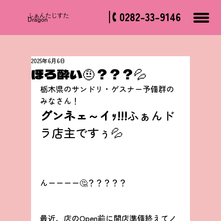
0282-33-9146
​ふぁんたじすた
Dragon
2025年6月6日
ほろ酔い🤨？？？💦
栃木県のサンドリ・ゲスナー予備群の
みなさん！
グンネェ～イｯ!!!
ふぁんド
ラ店主ですぅ💦
んーーーー🤔？？？？？
最近、店のOpen前に開店準備終えてノ