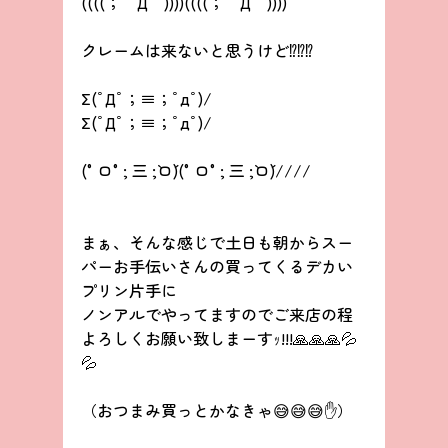
((((；゜Д゜))))((((；゜Д゜))))
クレームは来ないと思うけど⁉️⁉️⁉️
Σ(ﾟДﾟ；≡；ﾟдﾟ)/
Σ(ﾟДﾟ；≡；ﾟдﾟ)/
(°ロ°; 三 ;`ロ´)(°ロ°; 三 ;`ロ´)////
まぁ、そんな感じで土日も朝からスー
パーお手伝いさんの買ってくるデカい
プリン片手に
ノンアルでやってますのでご来店の程
よろしくお願い致しまーすｯ!!!🙏🙏🙏💦
💦
（おつまみ買っとかなきゃ😅😅😅✋）