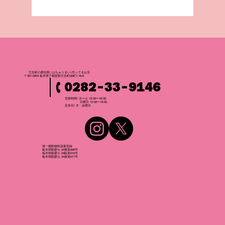
壬生町の爬虫
類
（はちゅうるい
）
売ってるお店
〒321-0204 栃木県下都賀郡壬生町緑町1-16-6
0282-33-9146
営業時間/ 水〜土 12:30〜19:30
日曜日 12:00〜19:00
​定休日/ 木・金曜日
第一種動物取扱業登録
栃木県動愛セ 24展第006号
栃木県動愛セ 24販第015号
栃木県動愛セ 24保第011号