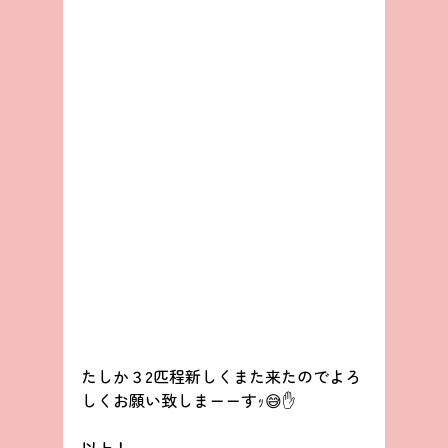
たしか３2匹程新しくまた来たのでよろ
しくお願い致しまーーすｯ😅✋
以上！