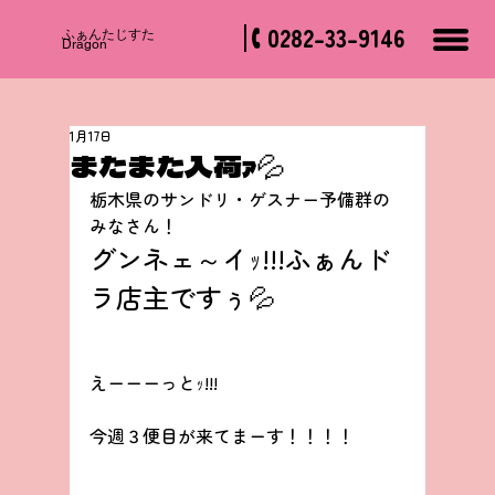
0282-33-9146
​ふぁんたじすた
Dragon
1月17日
またまた入荷ｧ💦
栃木県のサンドリ・ゲスナー予備群の
みなさん！
グンネェ～イｯ!!!ふぁんド
ラ店主ですぅ💦
えーーーっとｯ!!!
今週３便目が来てまーす！！！！