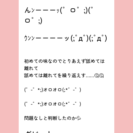
んﾝーーーｯ(゜ロ゜;)(゜
ロ゜;)
ｳﾝﾝーーーーッ(;ﾟдﾟ)(;ﾟдﾟ)
初めての味なのでとりあえず舐めては
離れて
舐めては離れてを繰り返えす……🤔🤔
(゜-゜*;)オロオロ(;*゜-゜)
(゜-゜*;)オロオロ(;*゜-゜)
問題なしと判断したのか💦