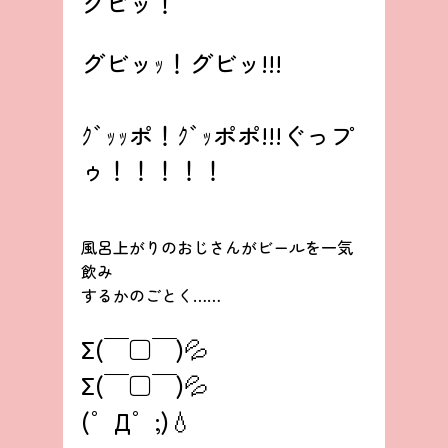
グビッ！
グビッｯ！グビッ!!!
ｸﾞｯｯポ！ｸﾞｯポポ!!!ぐっプ
ゥ！！！！！
風呂上がりのおじさんがビールを一気
飲み
するかのごとく……
Σ(￣□￣)💦
Σ(￣□￣)💦
(゜Д゜;)💧