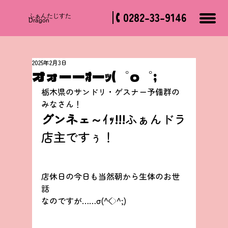
0282-33-9146
​ふぁんたじすた
Dragon
2025年2月3日
オォーーｵーｯ(゜o゜;
栃木県のサンドリ・ゲスナー予備群の
みなさん！
グンネェ～ｲｯ!!!
ふぁんドラ
店主ですぅ！
店休日の今日も当然朝から生体のお世
話
なのですが……σ(^◇^;)