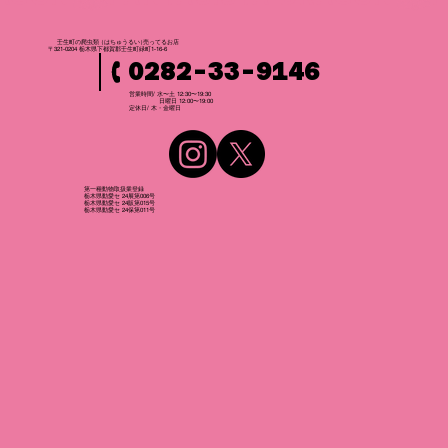
壬生町の爬虫
類
（はちゅうるい
）
売ってるお店
〒321-0204 栃木県下都賀郡壬生町緑町1-16-6
0282-33-9146
営業時間/ 水〜土 12:30〜19:30
日曜日 12:00〜19:00
​定休日/ 木・金曜日
第一種動物取扱業登録
栃木県動愛セ 24展第006号
栃木県動愛セ 24販第015号
栃木県動愛セ 24保第011号