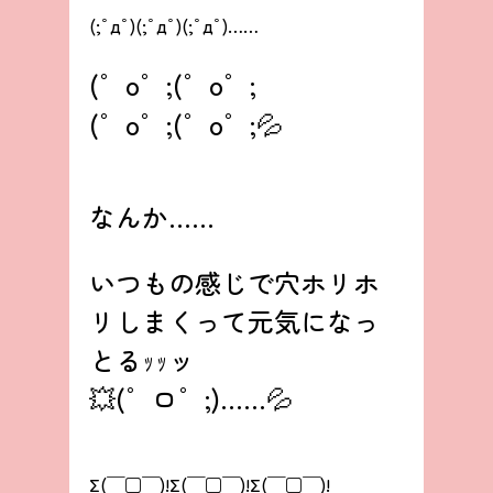
(;ﾟдﾟ)(;ﾟдﾟ)(;ﾟдﾟ)……
(゜o゜;(゜o゜;
(゜o゜;(゜o゜;💦
なんか……
いつもの感じで穴ホリホ
リしまくって元気になっ
とるｯｯッ
💥(゜ロ゜;)……💦
Σ(￣□￣)!Σ(￣□￣)!Σ(￣□￣)!