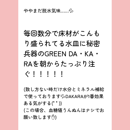
ややまだ脱水気味……💦
毎回数分で床材がこんも
り盛られてる水皿に秘密
兵器のGREEN DA・KA・
RAを朝からたっぷり注
ぐ！！！！！
(致し方ない時だけ水分とミネラル補給
で使っております💦DAKARAが1番効果
ある気がする(°°))
(この場合、血糖値うんぬんはナシでお
願い致します✋)