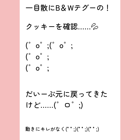
一目散にB＆Wテグーの！
クッキーを確認……💦
(゜o゜;(゜o゜;
(゜o゜;
(゜o゜;
だいーぶ元に戻ってきた
けど……(゜ロ゜;)
動きにキレがなく(°°;)(°°;)(°°;)