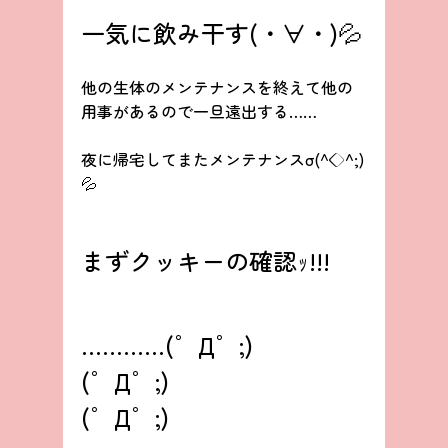
一気に飲み干す(・∀・)💦
他の生体のメンテナンスを終えて他の
用事があるので一旦遠出する……
夜に帰宅してまたメンテナンスσ(^◇^;)
💦
まずクッキーの確認ｯ!!!
…………(゜Д゜;)
(゜Д゜;)
(゜Д゜;)