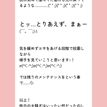
るような…………(°°;)(°°;)(°°;)(°°;)
とッ…とりあえず、まぁー
(￣。￣;)💧
気を緩めずエサをあげる段階で投薬し
ながら
様子を見ていこうと思いますｯ！
σ(^◇^;)σ(^◇^;)σ(^◇^;)
では残りのメンテナンスをという事
で……💦
以上！
昨日の大騒ぎはいったい何だったの(-