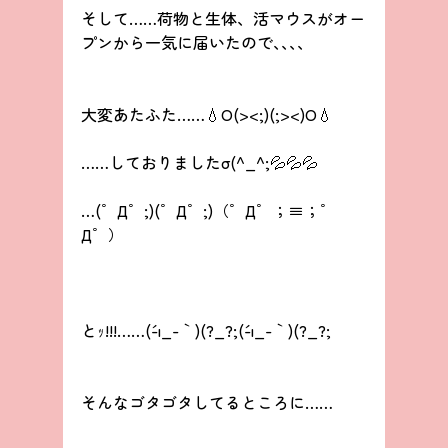
そして……荷物と生体、活マウスがオー
プンから一気に届いたので､､､、
大変あたふた……💧O(><;)(;><)O💧
……しておりましたσ(^_^;💦💦💦
…(゜Д゜;)(゜Д゜;)（゜Д゜；≡；゜
Д゜）
とｯ!!!……(´-ι_-｀)(?_?;(´-ι_-｀)(?_?;
そんなゴタゴタしてるところに……