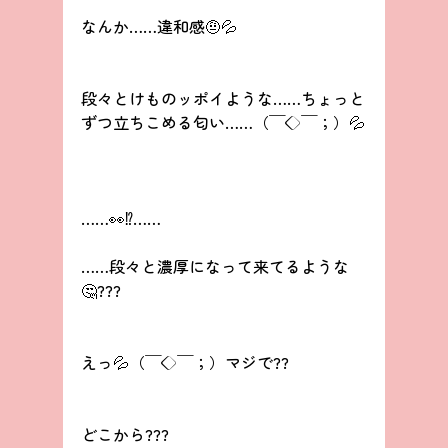
なんか……違和感🤨💦
段々とけものッポイような……ちょっと
ずつ立ちこめる匂い……（￣◇￣；）💦
……👀⁉️……
……段々と濃厚になって来てるような
🤔???
えっ💦（￣◇￣；）マジで??
どこから???