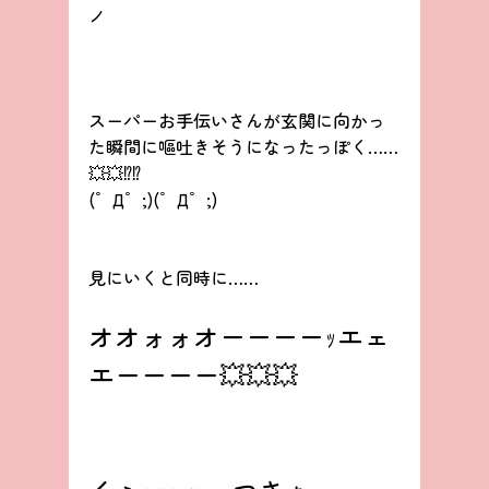
ノ
スーパーお手伝いさんが玄関に向かっ
た瞬間に嘔吐きそうになったっぽく……
💥💥⁉️⁉️
(゜Д゜;)(゜Д゜;)
見にいくと同時に……
オオォォオーーーーｯエェ
エーーーー💥💥💥