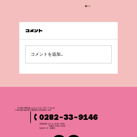
コメント
急成長😲！
コメントを追加…
壬生町の爬虫
類
（はちゅうるい
）
売ってるお店
〒321-0204 栃木県下都賀郡壬生町緑町1-16-6
0282-33-9146
営業時間/ 水〜土 12:30〜19:30
日曜日 12:00〜19:00
​定休日/ 木・金曜日