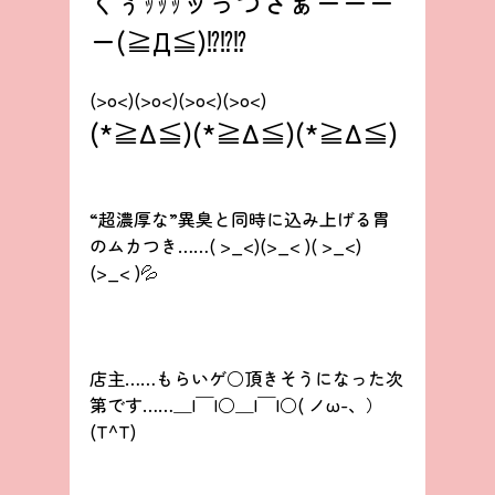
くぅｯｯｯッっつさぁーーー
ー(≧Д≦)⁉️⁉️⁉️
(>o<)(>o<)(>o<)(>o<)
(*≧Δ≦)(*≧Δ≦)(*≧Δ≦)
“超濃厚な”異臭と同時に込み上げる胃
のムカつき……( >_<)(>_< )( >_<)
(>_< )💦
店主……もらいゲ○頂きそうになった次
第です……＿|￣|○＿|￣|○( ノω-、）
(T^T)