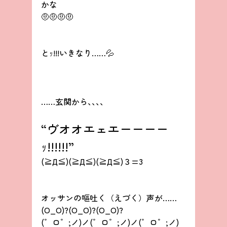
かな
🤨🤨🤨🤨
とｯ!!!いきなり……💦
……玄関から､､､、
“ヴオオエェエーーーー
ｯ!!!!!!”
(≧Д≦)(≧Д≦)(≧Д≦)３=3
オッサンの嘔吐く（えづく）声が……
(O_O)?(O_O)?(O_O)?
(゜ロ゜;ノ)ノ(゜ロ゜;ノ)ノ(゜ロ゜;ノ)