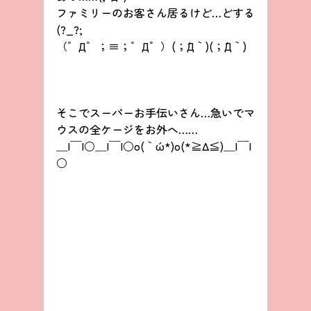
ファミリーのお客さん居るけど…どする
(?_?;
（゜Д゜；≡；゜Д゜）(；´Д｀)(；´Д｀)
そこでスーパーお手伝いさん…急いでマ
ウスの全ケージをお外へ……
＿|￣|○＿|￣|○o(｀ω´*)o(*≧Δ≦)＿|￣|
○