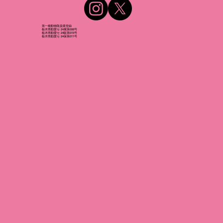
第一種動物取扱業登録
栃木県動愛セ 24展第006号
栃木県動愛セ 24販第015号
栃木県動愛セ 24保第011号