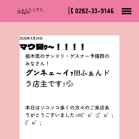
0282-33-9146
​ふぁんたじすた
Dragon
2025年9月24日
マウ臭ｩ～！！！！
栃木県のサンドリ・ゲスナー予備群の
みなさん！
グンネェ～イｯ!!!
ふぁんド
ラ店主ですｩ💦
本日はソコソコ多くの方々のご来店あ
りがとうございましたｯ!!!(゜o゜;(゜o゜;
(゜o゜;