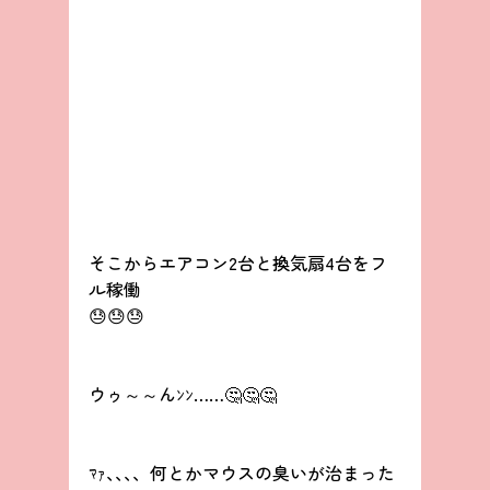
そこからエアコン2台と換気扇4台をフ
ル稼働
😓😓😓
ウゥ～～んﾝﾝ……🤔🤔🤔
ﾏｧ､､､、何とかマウスの臭いが治まった