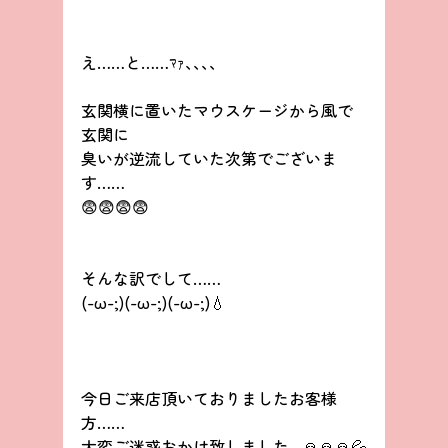
え……と……ﾏｧ､､､、
玄関横に置いたマウスケージから風で
玄関に
臭いが逆流していた次第でございま
す……
😨😨😨😨
そんな訳でして……
(-ω-;)(-ω-;)(-ω-;)💧
今日ご来店頂いておりましたお客様
方……
大変ご迷惑おかけ致しました…🙏🙏🙏💦