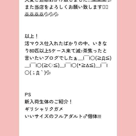
また当店をよろしくお願い致します🙇‍♂
🙇🙇🙇🙇💦💦💦
以上！
活マウス仕入れたばかりの中、いきな
り80匹以上5ケース来て滅ｯ茶焦ったと
言いたいブログでしたぁ＿|￣|○(≧Д≦)
＿|￣|○(≧◇≦)＿|￣|○(*≧Δ≦)＿|￣|
○(；´Д｀)💦
PS
新入荷生体のご紹介！
ギリシャリクガメ
いいサイズのフルアダルト♂個体!!!