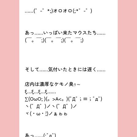
……(゜-゜*;)オロオロ(;*゜-゜)
あっ……いっぱい来たマウスたち……
(￣。￣;)(￣。￣;)(￣。￣;)
そして……気付いたときには遅く……
店内は濃厚なケモノ臭ｩ～
ξ…ξ…ξ…ξ……
∑(OωO; )(。>A<。)(ﾟДﾟ；≡；ﾟдﾟ)
ヽ(゜Д゜)ノヽ(゜Д゜)ノ
ヾ(・ω・`;)ノぁゎゎ
あっ……(;ﾟдﾟ)