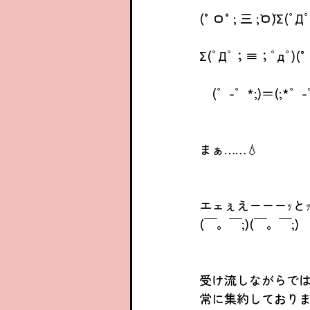
(°ロ°; 三 ;`ロ´)Σ(
Σ(ﾟДﾟ；≡；ﾟдﾟ)(°ロ
　(゜-゜*;)＝(;*゜-
まぁ……💧
エェぇえーーーｯとｯ
(￣。￣;)(￣。￣;)
受け流しながらで
常に集約しておりま