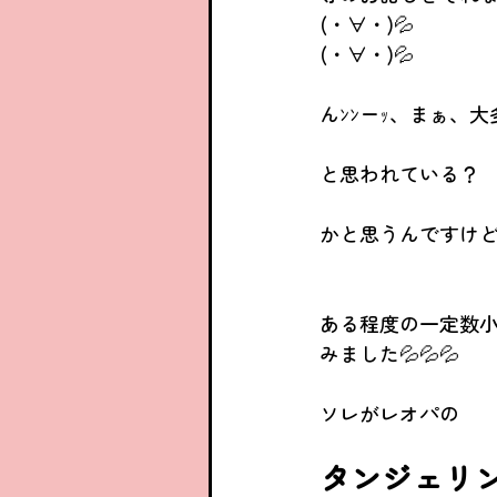
(・∀・)💦
(・∀・)💦
んﾝﾝーｯ、まぁ、
と思われている？
かと思うんですけど……
ある程度の一定数
みました💦💦💦
ソレがレオパの
タンジェリ