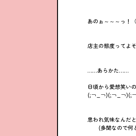
あのぉ～～～っ！（
店主の態度ってよ
……あらかた……
日頃から愛想笑いの
(;￢_￢)(;￢_￢)(;
思われ気味なんだ
　　(多聞なので何とも