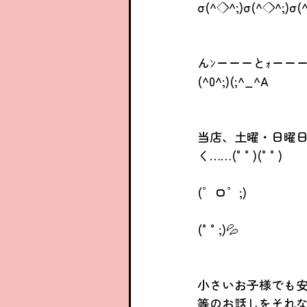
σ(^◇^;)σ(^◇^;)σ(
んﾝーーーとｫーーー
(^0^;)(;^_^A
当店、土曜・日曜
く……(°°)(°°)
(゜ロ゜;)
(°°;)💦
小さいお子様でも
等のお話しをそれな