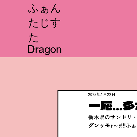
​ふぁん
たじす
た
Dragon
2025年1月22日
一応…多
栃木県のサンドリ
グンッモｫ～ｯ!!!
ふぁ