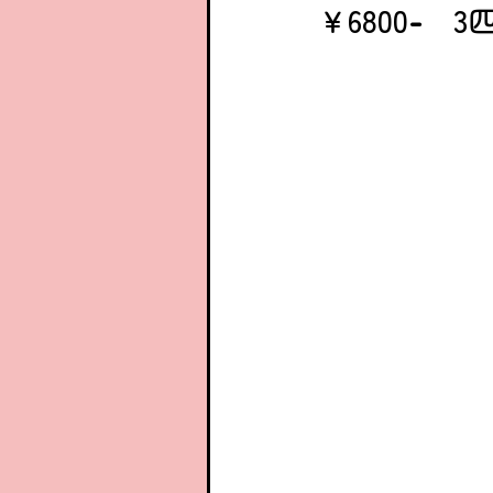
￥6800
-
　3