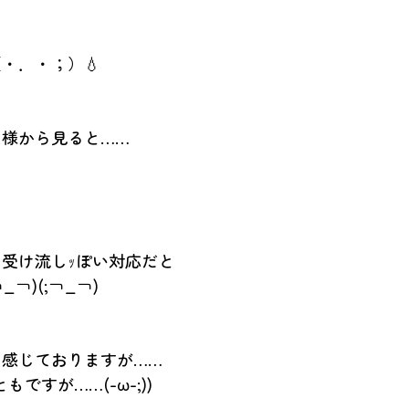
・．・；）💧
そ様から見ると……
受け流しｯぽい対応だと
￢_￢)(;￢_￢)
と感じておりますが……
ですが……(-ω-;))