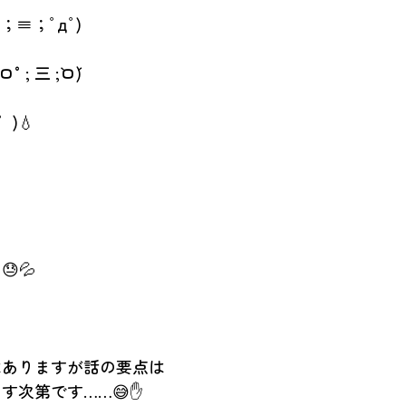
ﾟДﾟ；≡；ﾟдﾟ)
°; 三 ;`ロ´)
゜)💧
💦
はありますが話の要点は
す次第です……😅✋