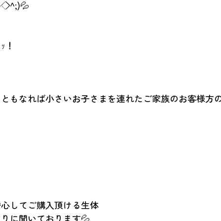
^◇^;)💦
ｯ！
日ともなれば小さいお子さまを連れたご家族のお客様方
安心してご購入頂ける生体
りに聞いております💦