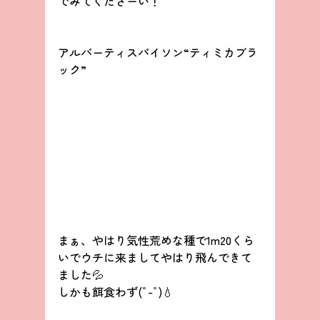
でみてくださーい！
アルバーティスパイソン“ティミカブラ
ック”
まぁ、やはり気性荒めな種で1m20くら
いでウチに来ましてやはり飛んできて
ました💦
しかも餌食わず(ﾟ-ﾟ)💧