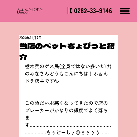
0282-33-9146
​ふぁんたじすた
Dragon
2024年11月7日
当店のペットちょびっと紹
介
栃木県のゲス民(全員ではない多いだけ)
のみなさんどうもこんにちは！ふぁん
ドラ店主です💦
この頃だいぶ寒くなってきたので店の
ブレーカーがかなりの頻度でよく落ち
ま
す…………………………………………………
……………もぅどーしょ😓💧💧💧💧……