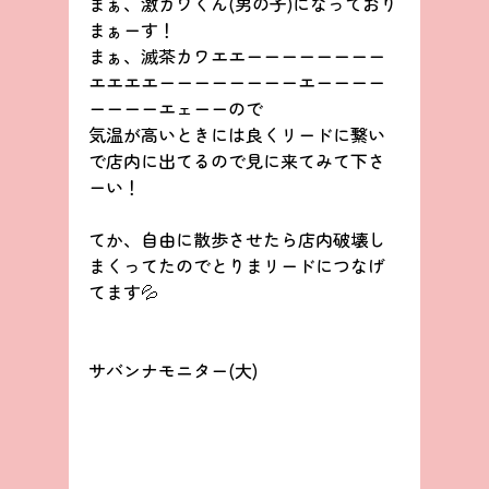
まぁ、激カワくん(男の子)になっており
まぁーす！
まぁ、滅茶カワエエーーーーーーーー
エエエエーーーーーーーーエーーーー
ーーーーエェーーので
気温が高いときには良くリードに繋い
で店内に出てるので見に来てみて下さ
ーい！
てか、自由に散歩させたら店内破壊し
まくってたのでとりまリードにつなげ
てます💦
サバンナモニター(大)