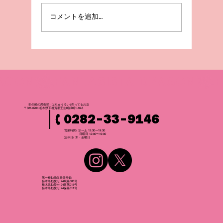
コメントを追加…
壬生町の爬虫
類
（はちゅうるい
）
売ってるお店
〒321-0204 栃木県下都賀郡壬生町緑町1-16-6
0282-33-9146
営業時間/ 水〜土 12:30〜19:30
日曜日 12:00〜19:00
​定休日/ 木・金曜日
第一種動物取扱業登録
栃木県動愛セ 24展第006号
栃木県動愛セ 24販第015号
栃木県動愛セ 24保第011号