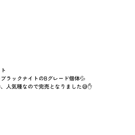
イト
ブラックナイトのBグレード個体💦
、人気種なので完売となりました😅✋