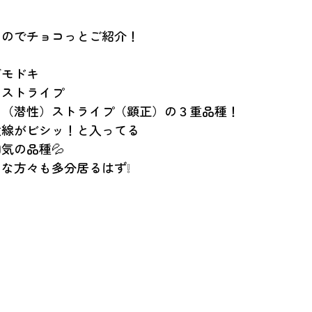
るのでチョコっとご紹介！
ゲモドキ
スストライプ
ス（潜性）ストライプ（顕正）の３重品種！
太線がビシッ！と入ってる
気の品種💦
な方々も多分居るはず❕