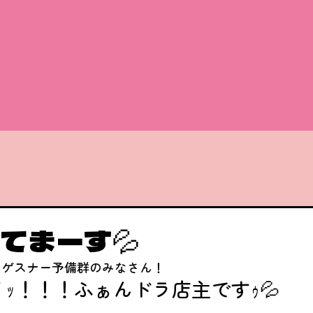
てまーす💦
・ゲスナー予備群のみなさん！
ｯ！！！ふぁんドラ店主ですｩ💦