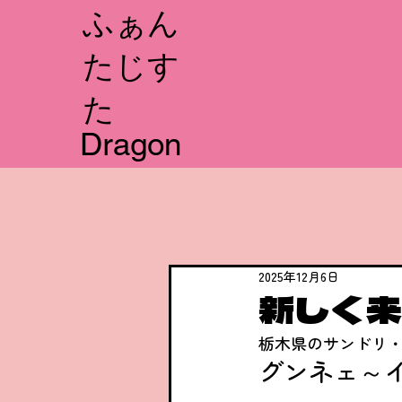
​ふぁん
たじす
た
Dragon
2025年12月6日
新しく来
栃木県のサンドリ
グンネェ～イ