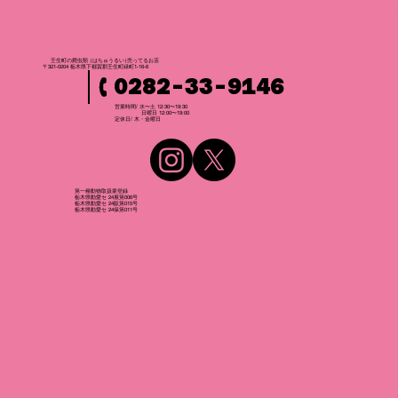
壬生町の爬虫
類
（はちゅうるい
）
売ってるお店
〒321-0204 栃木県下都賀郡壬生町緑町1-16-6
0282-33-9146
営業時間/ 水〜土 12:30〜19:30
日曜日 12:00〜19:00
​定休日/ 木・金曜日
第一種動物取扱業登録
栃木県動愛セ 24展第006号
栃木県動愛セ 24販第015号
栃木県動愛セ 24保第011号