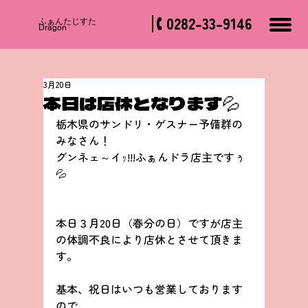
0282-33-9146
​ふぁんたじすた
Dragon
3月20日
本日は店休となります💦
栃木県のサンドリ・ゲスナー予備群の
みなさん！
グンネェ～イｯ!!!ふぁんドラ店主ですぅ
💦
本日３月20日（春分の日）ですが店主
の体調不良により店休とさせて頂きま
す。
基本、祝日はいつも営業しております
ので