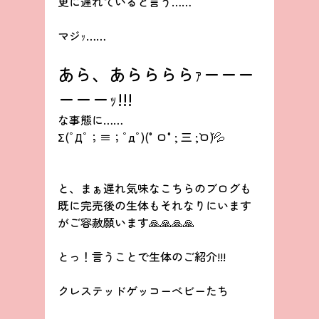
更に遅れていると言う……
マジｯ……
あら、あららららｧーーー
ーーーｯ!!!
な事態に……
Σ(ﾟДﾟ；≡；ﾟдﾟ)(°ロ°; 三 ;`ロ´)💦
と、まぁ遅れ気味なこちらのブログも
既に完売後の生体もそれなりにいます
がご容赦願います🙏🙏🙏🙏
とっ！言うことで生体のご紹介!!!
クレステッドゲッコーベビーたち