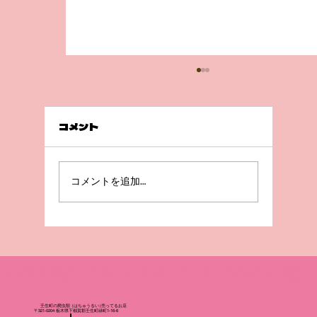
コメント
急成長😲！
コメントを追加…
壬生町の爬虫
類
（はちゅうるい
）
売ってるお店
〒321-0204 栃木県下都賀郡壬生町緑町1-16-6