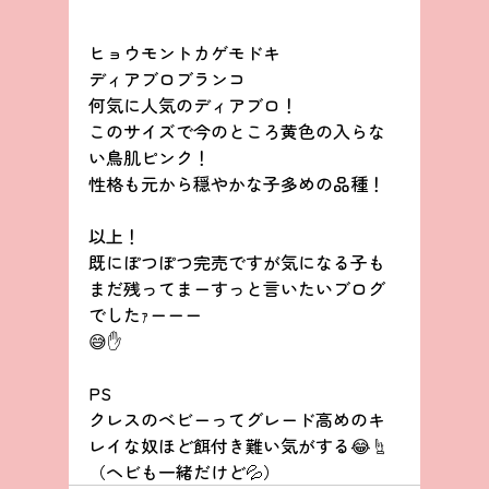
ヒョウモントカゲモドキ
ディアブロブランコ
何気に人気のディアブロ！
このサイズで今のところ黄色の入らな
い鳥肌ピンク！
性格も元から穏やかな子多めの品種！
以上！
既にぽつぽつ完売ですが気になる子も
まだ残ってまーすっと言いたいブログ
でしたｧーーー
😅✋
PS
クレスのベビーってグレード高めのキ
レイな奴ほど餌付き難い気がする😂☝
（ヘビも一緒だけど💦）