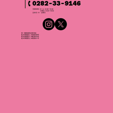
0282-33-9146
営業時間/ 水〜土 12:30〜19:30
日曜日 12:00〜19:00
​定休日/ 木・金曜日
第一種動物取扱業登録
栃木県動愛セ 24展第006号
栃木県動愛セ 24販第015号
栃木県動愛セ 24保第011号