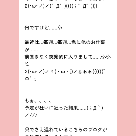
Σ(･ω･ノ)ノ(゜Д゜)((((；゜Д゜))))
何ですけど……💦
最近は…毎週…毎週…急に他のお仕事
が……
前置きなく突発的に入りまして……💦💦
💦
Σ(･ω･ノ)ノヾ(・ω・`;)ノぁゎゎ((((((゜
ロ゜;
もぉ、、、、
予定が狂いに狂った結果……(；´Д｀)
ノ///
只でさえ遅れているこちらのブログが