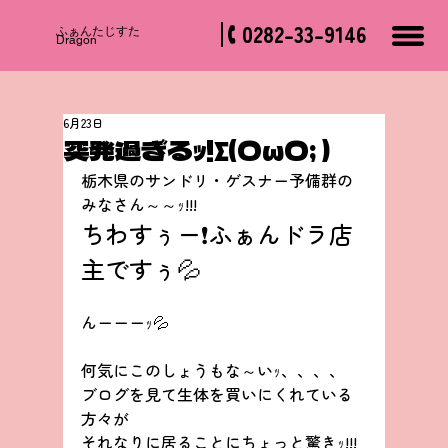
0282-33-9146
​ふぁんたじすた
Dragon
6月23日
突発過ぎるｯ!∑(OωO; )
栃木県のサンドリ・ゲスナー予備群の
みなさん～～ｯ!!!
ちわすぅー❗ふぁんドラ店
主ですぅ💦
んーーーｯ💦
何気にこのしょうもな～いｯ、、、、
ブログを見て生体を買いにくれている
方々が
それなりに居ることにちょっと驚きｯ!!!