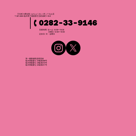
壬生町の爬虫
類
（はちゅうるい
）
売ってるお店
〒321-0204 栃木県下都賀郡壬生町緑町1-16-6
0282-33-9146
営業時間/ 水〜土 12:30〜19:30
日曜日 12:00〜19:00
​定休日/ 木・金曜日
第一種動物取扱業登録
栃木県動愛セ 24展第006号
栃木県動愛セ 24販第015号
栃木県動愛セ 24保第011号