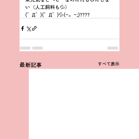
い（人工飼料も💦）
(゜Д゜)(゜Д゜)💦(~。~;)????
最新記事
すべて表示