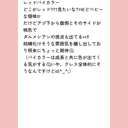
レッドバイカラー
どこがレッド???見たいなTHEどベビー
な個体!!!
だけどアゴ下から腹側とそのサイドが
桃色で
ダルメシアンの斑点も出てる👀❗
結構化けそうな雰囲気を醸し出してお
り将来にちょっと期待🤔
（バイカラーは成長と共に色が出てく
る気がする🤔いや、クレス全体的にそ
うなんですけどσ(^_^;）