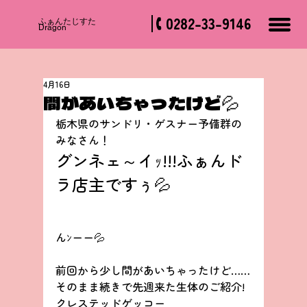
0282-33-9146
​ふぁんたじすた
Dragon
4月16日
間があいちゃったけど💦
栃木県のサンドリ・ゲスナー予備群の
みなさん！
グンネェ～イｯ!!!ふぁんド
ラ店主ですぅ💦
んﾝーー💦
前回から少し間があいちゃったけど……
そのまま続きで先週来た生体のご紹介!
クレステッドゲッコー