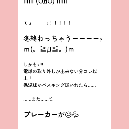
il||li (OдO`) il||li
モォーーーｯ！！！！！
冬終わっちゃうーーーーｯ
ｍ(。≧Д≦。)ｍ
しかもｯ!!!
電球の取り外しが出来ない分コレ以
上！
保温球かバスキング球いれたら……
……また……💦
ブレーカー
が😥💦