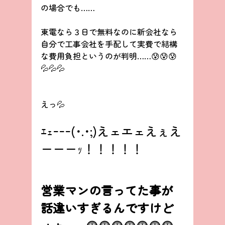
の場合でも……
東電なら３日で無料なのに新会社なら
自分で工事会社を手配して実費で結構
な費用負担というのが判明……😰😰😰
💦💦💦
えっ💦
ｴｪｰｰｰ(･.･;)えェエェえぇえ
ーーーｯ！！！！！
営業マンの言ってた事が
話違いすぎるんですけど