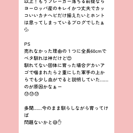
以上！もうブレーカー落ちる前提なら
ヨーロッパ産のキレイかつ丈夫でカッ
コいいカナヘビだけ揃えたいとホント
は思ってしまっているブログでしたぁ
💦
PS
売れなかった理由の１つに全長60cmで
ベタ馴れは神だけど😍
馴れてない固体に育った場合デカいア
ゴで噛まれたら２重にした軍手の上か
らでも少し血がでると説明していた……
のが原因かなぁー
😓😓😓
多聞……今のまま馴らしながら育ってけ
ば
問題ないかと😅✋