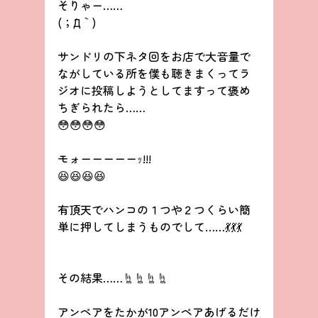
そりゃー……
(；´Д｀)
サンドリの下ネタ回をお店で大音量で
ながしている所を僕も聴きまくってラ
ジオに投稿しようとしてますって褒め
ちぎられたら……
😳😳😳😳
モォーーーーーｯ!!!
😆😆😆😆
有頂天でハンコの１つや２つくらい簡
単に押してしまうものでして……💃💃💃
その結果……☝☝☝☝
アンペアをたかが10アンペアあげるだけ