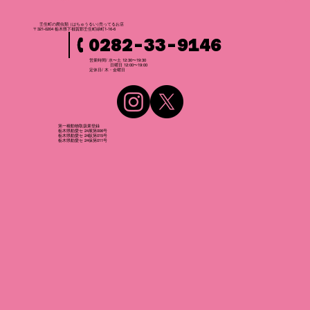
壬生町の爬虫
類
（はちゅうるい
）
売ってるお店
〒321-0204 栃木県下都賀郡壬生町緑町1-16-6
0282-33-9146
営業時間/ 水〜土 12:30〜19:30
日曜日 12:00〜19:00
​定休日/ 木・金曜日
第一種動物取扱業登録
栃木県動愛セ 24展第006号
栃木県動愛セ 24販第015号
栃木県動愛セ 24保第011号