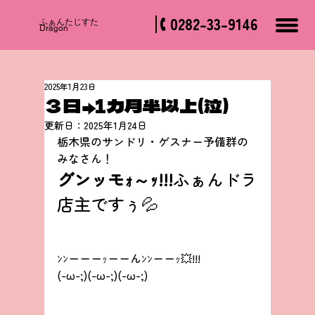
0282-33-9146
​ふぁんたじすた
Dragon
2025年1月23日
３日→1カ月半以上(泣)
更新日：
2025年1月24日
栃木県のサンドリ・ゲスナー予備群の
みなさん！
グンッモｫ～ｯ!!!
ふぁんドラ
店主ですぅ💦
ﾝﾝーーーｯーーんﾝﾝーーｯ💥!!!
(-ω-;)(-ω-;)(-ω-;)