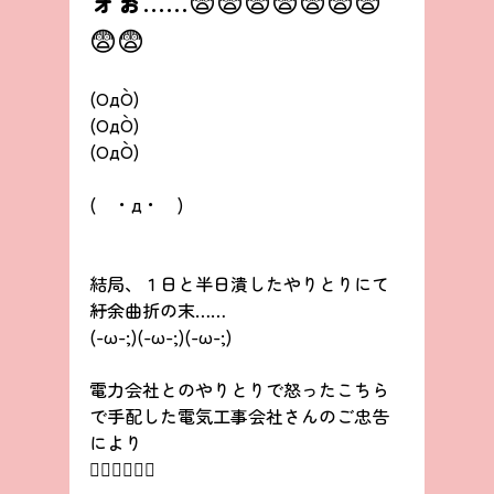
ォぉ
……😨😨😨😨😨😨😨
😨😨
(OдO`) 
(OдO`) 
(OдO`) 
(　・д・　)
結局、１日と半日潰したやりとりにて
紆余曲折の末……
(-ω-;)(-ω-;)(-ω-;)
電力会社とのやりとりで怒ったこちら
で手配した電気工事会社さんのご忠告
により
🙎‍♂🙎‍♂🙎‍♂