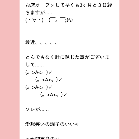
お店オープンして早くも3ヶ月と３日経
ちますが……
(・∀・)　(￣。￣;)💦
最近、、、、、
とんでもなく肝に銘じた事がございま
して……
(。>A<。)✓
　　(。>A<。)✓
(。>A<。)✓
　　　(。>A<。)✓
ソレが……
愛想笑いの調子のいいｯ!
エセ関西弁のｯ!