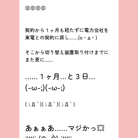
😡😡😡😡
契約から１ヶ月も経たずに電力会社を
東電との契約に戻し……(o・д・)
そこから切り替え装置取り付けまでに
また更に……
……１ヶ月…と３日…
(-ω-;)(-ω-;)
(；´Д｀)(；´Д｀)(；´Д｀)
あぁぁあ……マジかっ💥