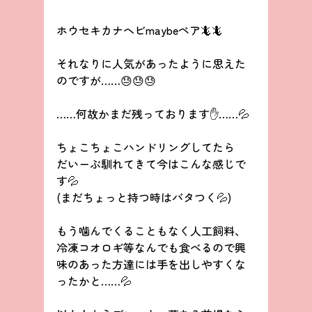
ホウセキカナヘビmaybeペア🦎🦎
それなりに人気があったように思えた
のですが……😓😓😓
……何故かまだ残っております✋……💦
ちょこちょこハンドリングしてたら
だいーぶ馴れてきて今はこんな感じで
す💦
(まだちょっと持つ時はバタつく💦)
もう噛んでくることもなく人工飼料、
冷凍コオロギ等なんでも食べるので興
味のあった方達には手を出しやすくな
ったかと……💦