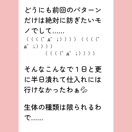
どうにも前回のパターン
だけは絶対に防ぎたいモ
ノでして……
（（（（゜д゜；））））（（（（゜
д゜；））））
　　　　（（（（゜д゜；））））
そんなこんなで１日と更
に半日潰れて仕入れには
行けなかったわぁ💦
生体の種類は限られるわ
で……