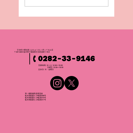
壬生町の爬虫
類
（はちゅうるい
）
売ってるお店
〒321-0204 栃木県下都賀郡壬生町緑町1-16-6
0282-33-9146
営業時間/ 水〜土 12:30〜19:30
日曜日 12:00〜19:00
​定休日/ 木・金曜日
第一種動物取扱業登録
栃木県動愛セ 24展第006号
栃木県動愛セ 24販第015号
栃木県動愛セ 24保第011号