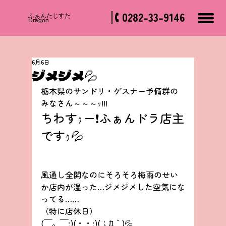
0282-33-9146
​ふぁんたじすた
Dragon
6月6日
ジメジメ💦
栃木県のサンドリ・ゲスナー予備群の
みなさん～～～ｯ!!!
ちわすｩー❗ふぁんドラ店主
ですｩ💦
風通し全開なのにそろそろ梅雨のせい
か店内が湿った…ジメジメした空気にな
ってる……
（特に店休日）
(￣。￣;)(・・;)(；´Д｀)💦