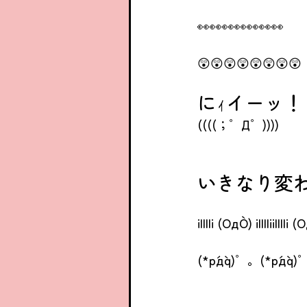
👀👀👀👀👀👀👀
😲😲😲😲😲😲😲😲
にｨイーッ！
((((；゜Д゜))))
いきなり変
il||li (OдO`) il||liil||li (
(*p´д`q)゜。(*p´д`q