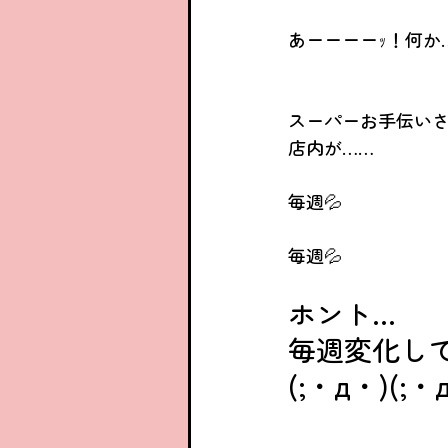
あーーーーｯ！何か…
スーパーお手伝い
店内が……
毎週💦
毎週💦
ホント…
毎週変化し
(;・д・)(;・