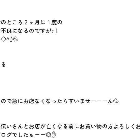
今のところ２ヶ月に１度の
不良になるのですがｯ！
^◇^;)💦
たる
」
ので急にお店なくなったらすいませーーーん💦
手伝いさんとお店が亡くなる前にお買い物の方よろしく
ログでしたぁーー😅✋