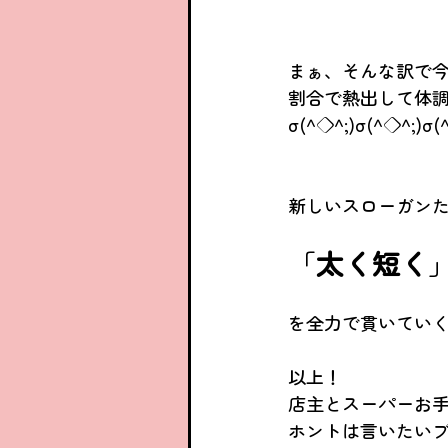
まぁ、そんな訳で
割合で熱出して体調
σ(^◇^;)σ(^◇^;)σ(
新しいスローガン
「
太く短く
を全力で貫いていく
以上！
店主とスーパーお
ホントは言いたいブ