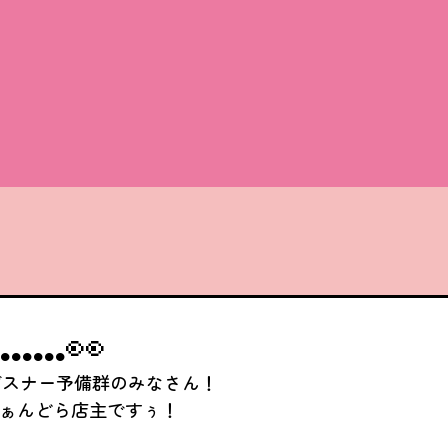
……👀
ゲスナー予備群のみなさん！
!ふぁんどら店主ですぅ！