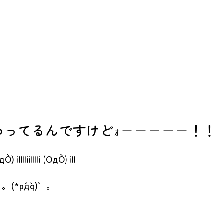
わってるんですけどｫーーーーー！！
OдO`) il||liil||li (OдO`) il|
)゜。(*p´д`q)゜。