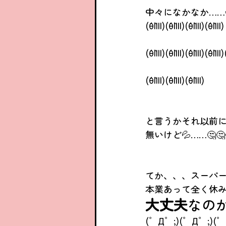
中々になかなか……
(´θ`llll)(´θ`llll)(´θ`llll)(´θ`llll)
(´θ`llll)(´θ`llll)(´θ`llll)(´θ`llll)
(´θ`llll)(´θ`llll)(´θ`llll)
と言うかそれ以前
無いけど💦……🤔🤔
てか、、、スーパ
本業あって全く休み
大丈夫
なのか
(゜Д゜;)(゜Д゜;)(゜