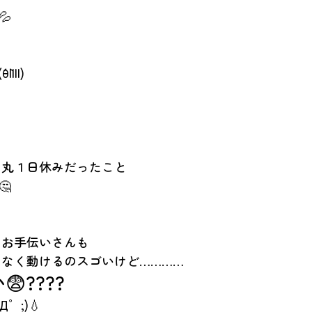
💦
(´θ`llll)
に丸１日休みだったこと
🤔
ーお手伝いさんも
なく動けるのスゴいけど…………
????
Д゜;)💧