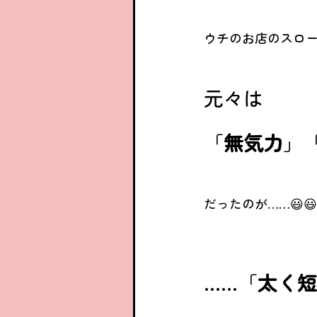
ウチのお店のスローガ
元々は
「
無気力
」
だったのが……😃😃
……「
太く