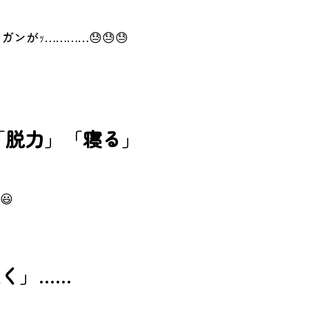
ンがｯ…………😓😓😓
「
脱力
」「
寝る
」
😃
短く
」……