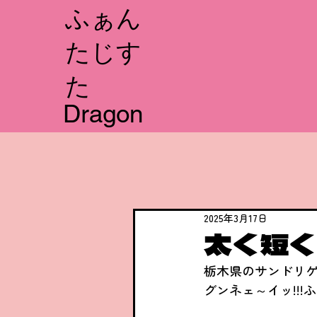
​ふぁん
たじす
た
Dragon
2025年3月17日
太く短く
栃木県のサンドリ
グンネェ～イッ!!