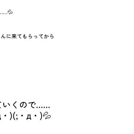
…💦
さんに来てもらってから
ていくので……
д・)(;・д・)💦