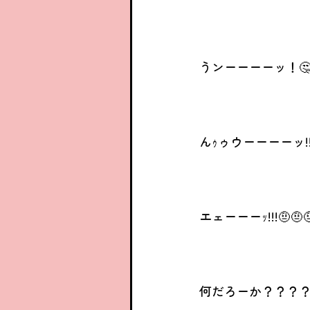
うンーーーーッ！🤔
んｩゥウーーーーッ!!!
エェーーーｯ!!!🤨🤨
何だろーか？？？