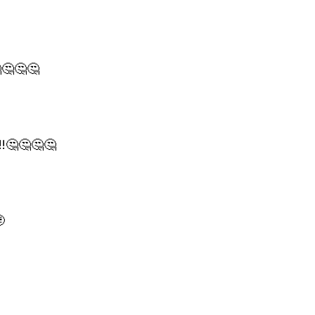
🤔🤔
🤔🤔🤔

？