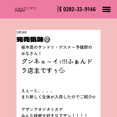
0282-33-9146
​ふぁんたじすた
Dragon
3月24日
完売気味😅
栃木県のサンドリ・ゲスナー予備群の
みなさん！
グンネェ～イｯ!!!ふぁんド
ラ店主ですぅ💦
えぇーと、、、、
また新しく生体が入荷したのでご紹介!!!
アザンアオジタトカゲ
みんな超絶大好きなアザン！！！！