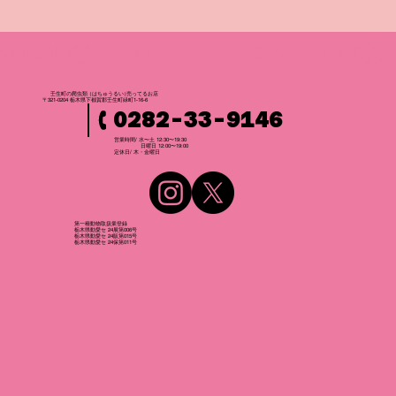
壬生町の爬虫
類
（はちゅうるい
）
売ってるお店
〒321-0204 栃木県下都賀郡壬生町緑町1-16-6
0282-33-9146
営業時間/ 水〜土 12:30〜19:30
日曜日 12:00〜19:00
​定休日/ 木・金曜日
第一種動物取扱業登録
栃木県動愛セ 24展第006号
栃木県動愛セ 24販第015号
栃木県動愛セ 24保第011号