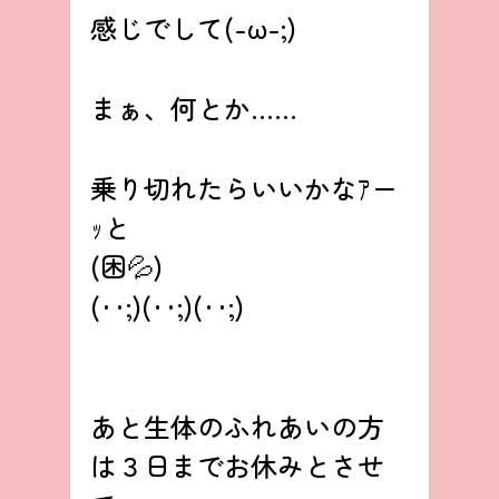
感じでして(-ω-;)
まぁ、何とか……
乗り切れたらいいかなｱー
ｯと
(困💦)
(‥;)(‥;)(‥;)
あと生体のふれあいの方
は３日までお休みとさせ