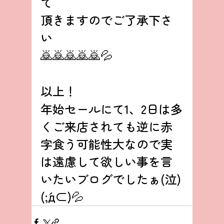
て
頂きますのでご了承下さ
い
🙇🙇🙇🙇🙇💦
以上！
年始セールにて1、2日は多
くご来店されても逆に赤
字食う可能性大なので実
は遠慮して欲しい事を言
いたいブログでしたぁ(泣)
(;´д⊂)💦