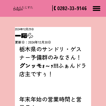
0282-33-9146
​ふぁんたじすた
Dragon
2024年12月29日
一応💦
更新日：
2024年12月30日
栃木県のサンドリ・ゲス
ナー予備群のみなさん！
グンッモｫ～ｯ!!!
ふぁんドラ
店主ですぅ！
年末年始の営業時間と営