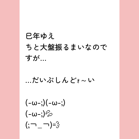
巳年ゆえ
ちと大盤振るまいなので
すが…
…だいぶしんどｫ～い
(-ω-;)(-ω-;)
(-ω-;)💦
(;￢_￢)💨