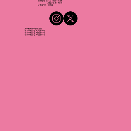
営業時間/ 水〜土 12:30〜19:30
日曜日 12:00〜19:00
​定休日/ 木・金曜日
第一種動物取扱業登録
栃木県動愛セ 24展第006号
栃木県動愛セ 24販第015号
栃木県動愛セ 24保第011号