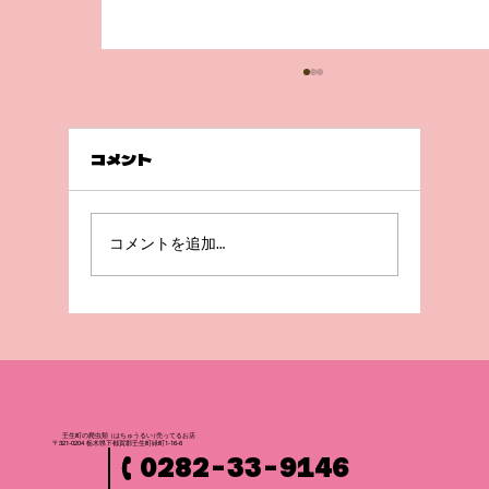
コメント
急成長😲！
コメントを追加…
壬生町の爬虫
類
（はちゅうるい
）
売ってるお店
〒321-0204 栃木県下都賀郡壬生町緑町1-16-6
0282-33-9146