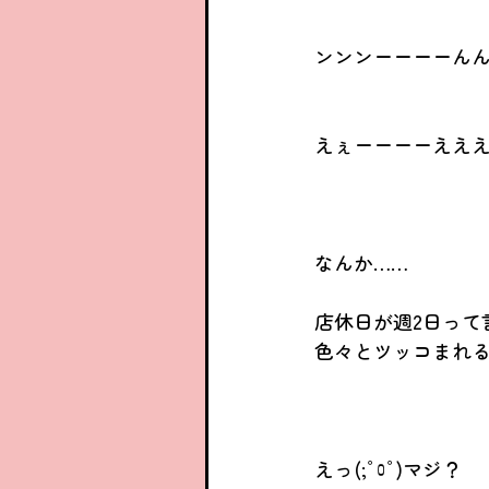
ンンンーーーーんんん
えぇーーーーえええーー
なんか……
店休日が週2日って
色々とツッコまれる……(-
えっ(;ﾟﾛﾟ)マジ？