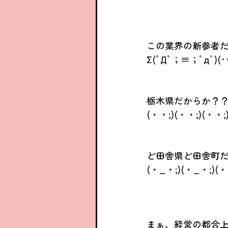
この業界の新参者
Σ(ﾟДﾟ；≡；ﾟдﾟ)(‥;
栃木県だからか？
(・・;)(・・;)(・・;
ど田舎県ど田舎町
(・_・;)(・_・;)(・
まぁ、経営の都合上仕