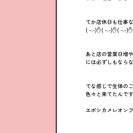
てか店休日も仕事
( -.-)✋( -.-)✋( -.-)✋
あと店の営業日増や
には必ずしもならな
てな感じで生体のご
色々と来てたんです
エボシカメレオンブ