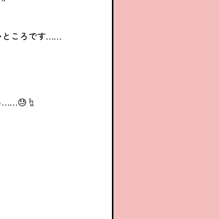
いところです……
……😓☝