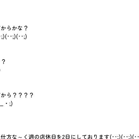
だからかな？
)(‥;)(‥;)
？？
)
だから？？？？
_・;)
方な～く週の店休日を2日にしております(‥;)(‥;)(‥;