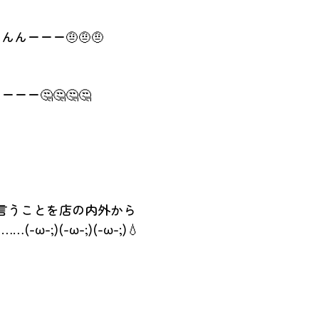
んーーー🤨🤨🤨
ー🤔🤔🤔🤔
言うことを店の内外から
ω-;)(-ω-;)(-ω-;)💧