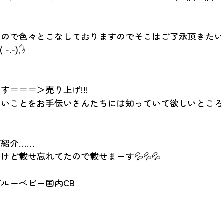
なので色々とこなしておりますのでそこはご了承頂きた
( -.-)✋
す＝＝＝＞売り上げ!!!
いことをお手伝いさんたちには知っていて欲しいところ
紹介……
けど載せ忘れてたので載せまーす💦💦💦
ルーベビー国内CB