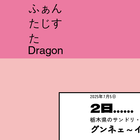
​ふぁん
たじす
た
Dragon
2025年7月5日
2日……
栃木県のサンドリ
グンネェ～イｯ